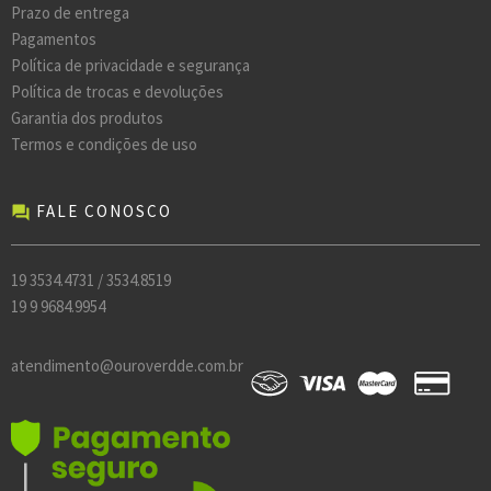
Prazo de entrega
Pagamentos
Política de privacidade e segurança
Política de trocas e devoluções
Garantia dos produtos
Termos e condições de uso
FALE CONOSCO
forum
19 3534.4731 / 3534.8519
19 9 9684.9954
atendimento@ouroverdde.com.br