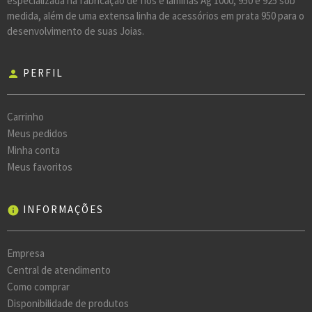
especializada na fabricação de fios e lâminas Ag 1000, 950 e 925 sob
medida, além de uma extensa linha de acessórios em prata 950 para o
desenvolvimento de suas Joias.
PERFIL
person
Carrinho
Meus pedidos
Minha conta
Meus favoritos
INFORMAÇÕES
info
Empresa
Central de atendimento
Como comprar
Disponibilidade de produtos