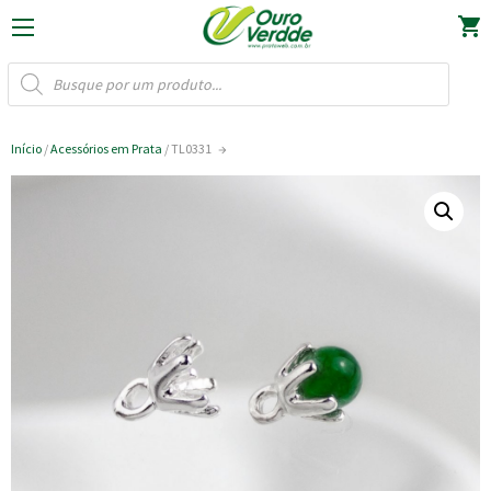
OURO VERDDE
shopping_cart
PESQUISAR
PRODUTOS
Início
/
Acessórios em Prata
/ TL0331