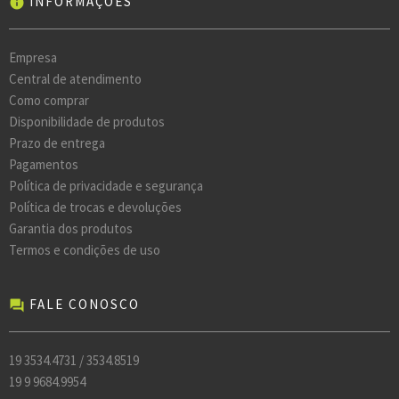
INFORMAÇÕES
info
Empresa
Central de atendimento
Como comprar
Disponibilidade de produtos
Prazo de entrega
Pagamentos
Política de privacidade e segurança
Política de trocas e devoluções
Garantia dos produtos
Termos e condições de uso
FALE CONOSCO
forum
19 3534.4731 / 3534.8519
19 9 9684.9954