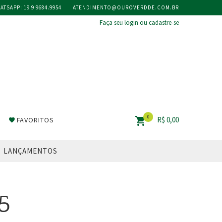
ATSAPP:
19 9 9684.9954
ATENDIMENTO@OUROVERDDE.COM.BR
Faça seu login ou cadastre-se
0
shopping_cart
R$
0,00
FAVORITOS
favorite
LANÇAMENTOS
5