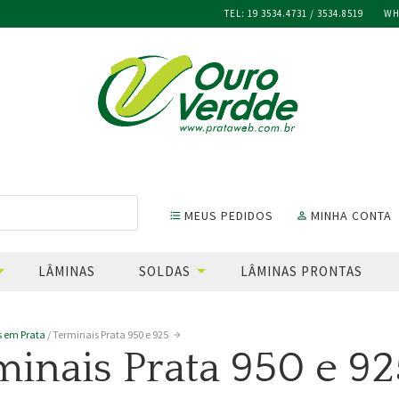
TEL:
19 3534.4731 / 3534.8519
WH
OURO VERDDE
MEUS PEDIDOS
MINHA CONTA
format_list_bulleted
perm_identity
LÂMINAS
SOLDAS
LÂMINAS PRONTAS
s em Prata
/ Terminais Prata 950 e 925
minais Prata 950 e 92