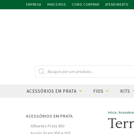
EMPRESA
PARCEIROS
COMO COMPRAR
ATENDIMENTO
PESQUISAR
PRODUTOS
ACESSÓRIOS EM PRATA
FIOS
KITS
Início
/
Acessório
ACESSÓRIOS EM PRATA
Ter
Alfinetes Prata 950
Anzóis Prata 950 e 925