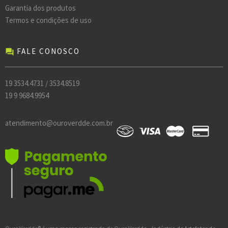
Garantia dos produtos
Termos e condições de uso
FALE CONOSCO
forum
19 3534.4731 / 3534.8519
19 9 9684.9954
atendimento@ouroverdde.com.br